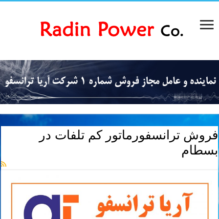
فروش ترانسفورماتور کم تلفات در
بسطام