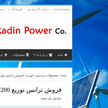
صفحه نخست
حساب کاربری من
فروشگاه
سبد
خانه
درباره ما
محصولات
خری
خانه
/ محصولات برچسب خورده “فروش ترانس توزیع 200 kVA آریا ترانسف
فروش ترانس توزیع 200 kVA آریا ترانسفو
نمایش یک نتیجه