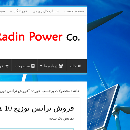
صفحه نخست
حساب کاربری من
فروشگاه
سبد
خانه
درباره ما
محصولات
خری
خانه
/ محصولات برچسب خورده “فروش ترانس توزیع 10 kVA آریا ترانسف
فروش ترانس توزیع 10 kVA آریا ترانسفو
نمایش یک نتیجه