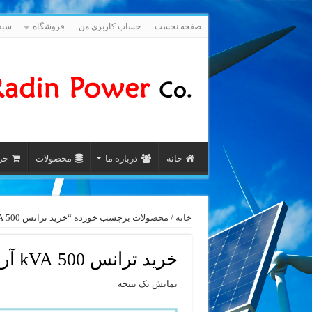
صفحه نخست
حساب کاربری من
فروشگاه
سبد
خانه
درباره ما
محصولات
خری
خانه
/ محصولات برچسب خورده “خرید ترانس 500 kVA آریا ترانسفو با تائیدیه”
خرید ترانس 500 kVA آریا ترانسفو با تائیدیه
نمایش یک نتیجه