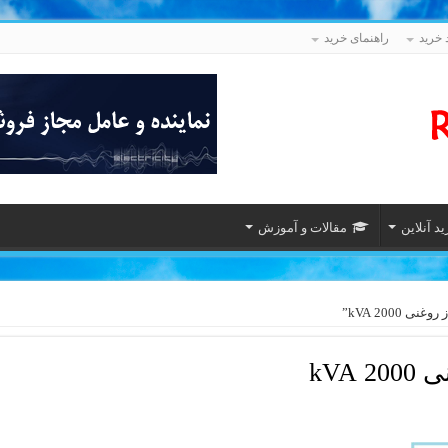
 خرید
راهنمای خرید
د آنلاین
مقالات و آموزش
200 kVA”
kVA