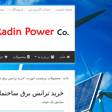
صفحه نخست
حساب کاربری من
فروشگاه
سبد
خانه
درباره ما
محصولات
خری
خانه
/ محصولات برچسب خورده “خرید ترانس برق ساختمان 160 kVA آری
خرید ترانس برق ساختمان 160 kVA آریا ترا
نمایش یک نتیجه