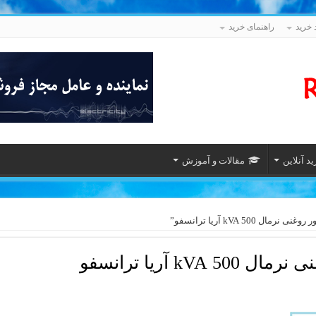
 خرید
راهنمای خرید
د آنلاین
مقالات و آموزش
5 kVA آریا ترانسفو”
kV آریا ترانسفو