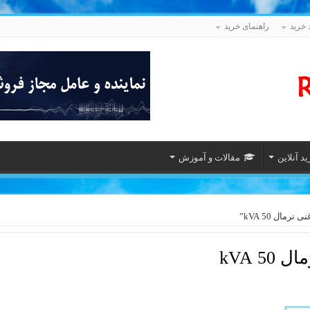
 خرید
راهنمای خرید
د آنلاین
مقالات و آموزش
ال 50 kVA”
5 kVA