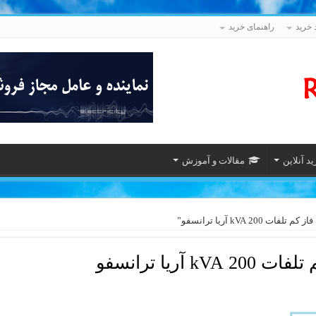
 خرید
راهنمای خرید
د آنلاین
مقالات و آموزش
kVA آریا ترانسفو”
آریا ترانسفو