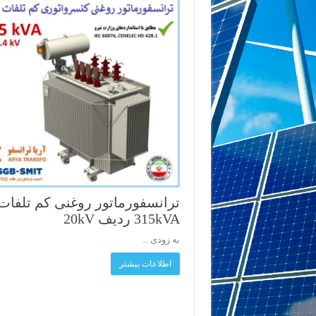
ترانسفورماتور روغنی کم تلفات
315kVA ردیف 20kV
به زودی ...
اطلاعات بیشتر