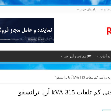
 خرید
راهنمای خرید
د آنلاین
مقالات و آموزش
ت 315 kVA آریا ترانسفو”
315 kVA آریا ترانسفو