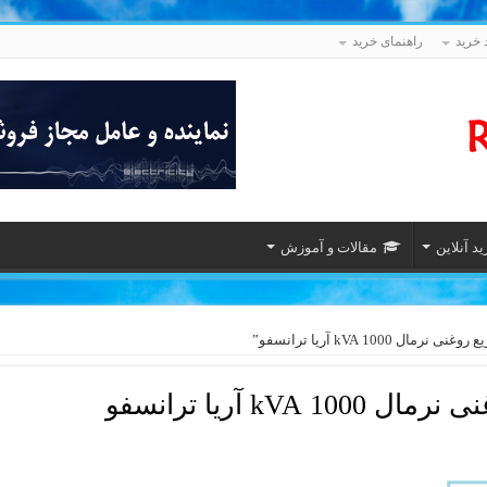
 خرید
راهنمای خرید
د آنلاین
مقالات و آموزش
1 kVA آریا ترانسفو”
kVA آریا ترانسفو