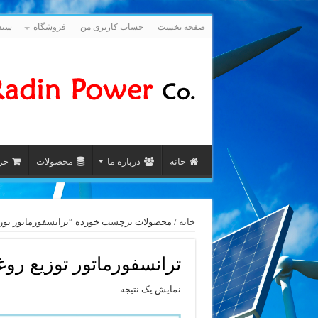
صفحه نخست
حساب کاربری من
فروشگاه
سبد
خانه
درباره ما
محصولات
خری
خانه
/ محصولات برچسب خورده “ترانسفورماتور توزیع روغنی
ترانسفورماتور توزیع روغنی 1000
نمایش یک نتیجه